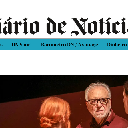
os
DN Sport
Barómetro DN / Aximage
Dinheiro