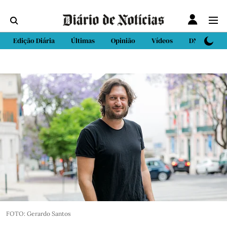
Edição Diária
Últimas
Opinião
Vídeos
DN Sport
FOTO: Gerardo Santos