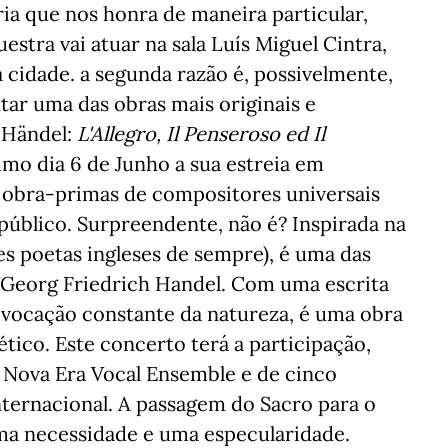
ia que nos honra de maneira particular,
estra vai atuar na sala Luís
Miguel Cintra,
a cidade. a segunda razão é, possivelmente,
ar uma das obras mais originais e
 Händel:
L'Allegro, Il Penseroso ed Il
imo dia 6 de Junho a sua estreia em
r obra-primas de compositores universais
público. Surpreendente, não é? Inspirada na
s poetas ingleses de sempre), é uma das
e Georg Friedrich Handel. Com uma escrita
evocação constante da natureza, é uma obra
tico. Este concerto terá a participação,
o Nova Era Vocal Ensemble e de cinco
nternacional. A passagem do Sacro para o
ma necessidade e uma especularidade.