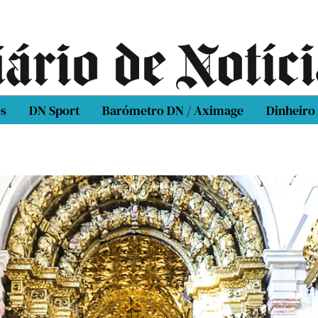
os
DN Sport
Barómetro DN / Aximage
Dinheiro