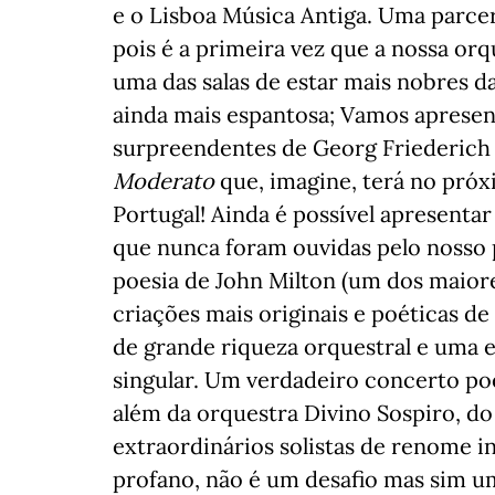
e o Lisboa Música Antiga. Uma parcer
pois é a primeira vez que a nossa orqu
uma das salas de estar mais nobres d
ainda mais espantosa; Vamos apresent
surpreendentes de Georg Friederich
Moderato
que, imagine, terá no próx
Portugal! Ainda é possível apresenta
que nunca foram ouvidas pelo nosso 
poesia de John Milton (um dos maiore
criações mais originais e poéticas d
de grande riqueza orquestral e uma 
singular. Um verdadeiro concerto poé
além da orquestra Divino Sospiro, d
extraordinários solistas de renome i
profano, não é um desafio mas sim u