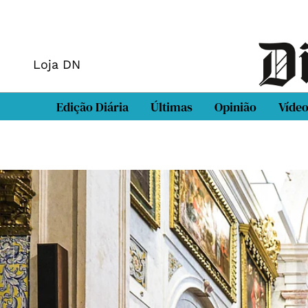
Loja DN
Edição Diária
Últimas
Opinião
Víde