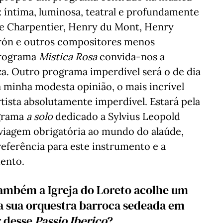
: íntima, luminosa, teatral e profundamente
 Charpentier, Henry du Mont, Henry
Durón e outros compositores menos
programa
Mistica Rosa
convida-nos a
za. Outro programa imperdível será o de dia
a minha modesta opinião, o mais incrível
tista absolutamente imperdível. Estará pela
ograma
a solo
dedicado a Sylvius Leopold
viagem obrigatória ao mundo do alaúde,
eferência para este instrumento e a
omento.
ambém a Igreja do Loreto acolhe um
 a sua orquestra barroca sedeada em
r desse
Passio Iberico
?