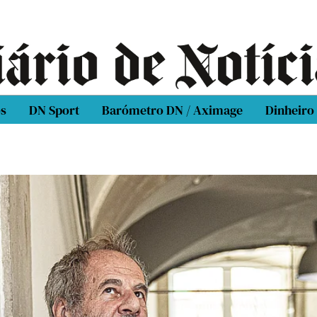
os
DN Sport
Barómetro DN / Aximage
Dinheiro