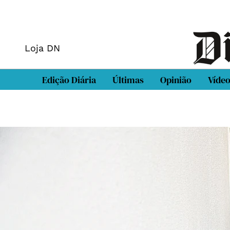
Loja DN
Edição Diária
Últimas
Opinião
Víde