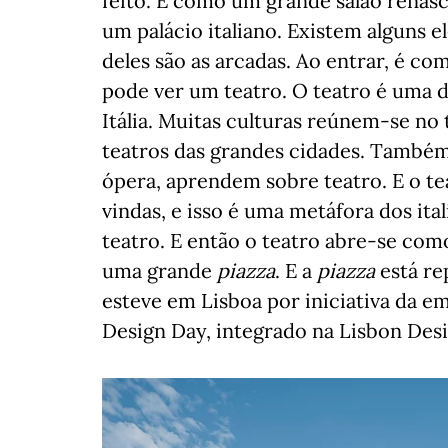
feito. É como um grande salão renas
um palácio italiano. Existem alguns 
deles são as arcadas. Ao entrar, é com
pode ver um teatro. O teatro é uma d
Itália. Muitas culturas reúnem-se no 
teatros das grandes cidades. Também
ópera, aprendem sobre teatro. E o te
vindas, e isso é uma metáfora dos itali
teatro. E então o teatro abre-se co
uma grande
piazza
. E a
piazza
está rep
esteve em Lisboa por iniciativa da emb
Design Day, integrado na Lisbon Des