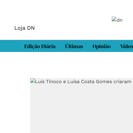
Loja DN
Edição Diária
Últimas
Opinião
Víde