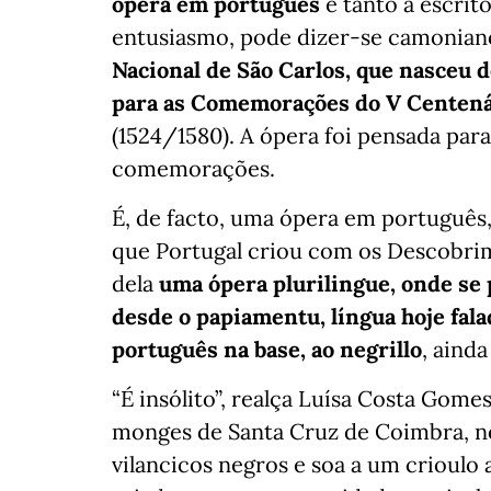
ópera em português
e tanto a escri
entusiasmo, pode dizer-se camonian
Nacional de São Carlos, que nasceu
para as Comemorações do V Centená
(1524/1580). A ópera foi pensada pa
comemorações.
É, de facto, uma ópera em português,
que Portugal criou com os Descobrim
dela
uma ópera plurilingue, onde se 
desde o papiamentu, língua hoje fala
português na base, ao negrillo
, aind
“É insólito”, realça Luísa Costa Gomes
monges de Santa Cruz de Coimbra, n
vilancicos negros e soa a um crioulo 