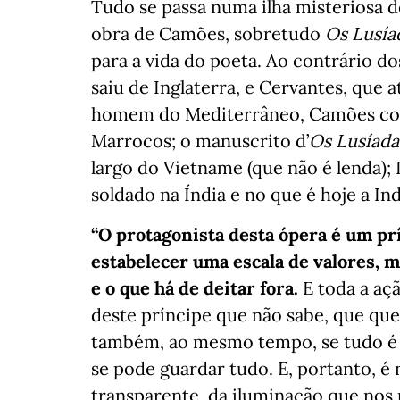
Tudo se passa numa ilha misteriosa d
obra de Camões, sobretudo
Os Lusía
para a vida do poeta. Ao contrário 
saiu de Inglaterra, e Cervantes, que 
homem do Mediterrâneo, Camões co
Marrocos; o manuscrito d’
Os Lusíada
largo do Vietname (que não é lenda); 
soldado na Índia e no que é hoje a I
“O protagonista desta ópera é um prí
estabelecer uma escala de valores, 
e o que há de deitar fora.
E toda a açã
deste príncipe que não sabe, que que
também, ao mesmo tempo, se tudo é v
se pode guardar tudo. E, portanto, é
transparente, da iluminação que nos 