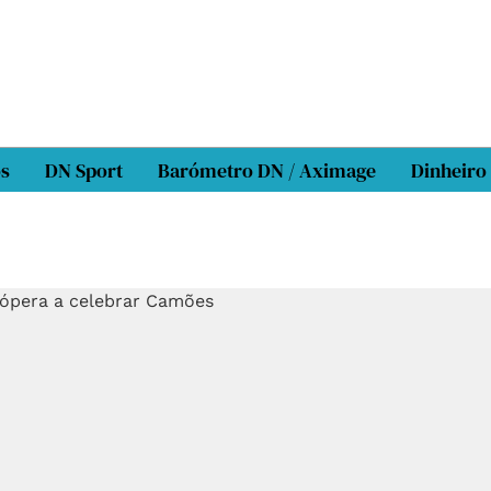
os
DN Sport
Barómetro DN / Aximage
Dinheiro