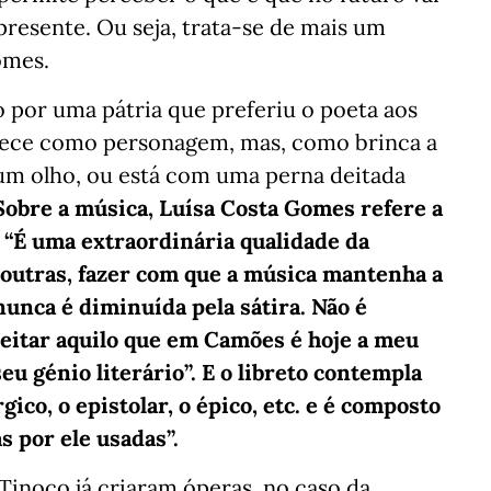
presente. Ou seja, trata-se de mais um
omes.
 por uma pátria que preferiu o poeta aos
parece como personagem, mas, como brinca a
e um olho, ou está com uma perna deitada
Sobre a música, Luísa Costa Gomes refere a
 “É uma extraordinária qualidade da
 outras, fazer com que a música mantenha a
nunca é diminuída pela sátira. Não é
peitar aquilo que em Camões é hoje a meu
seu génio literário”. E o libreto contempla
gico, o epistolar, o épico, etc. e é composto
s por ele usadas”.
inoco já criaram óperas, no caso da