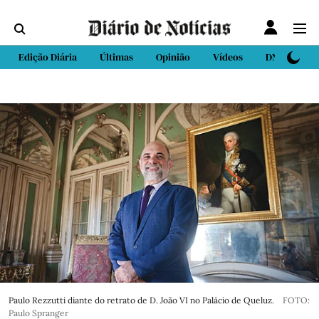
Edição Diária
Últimas
Opinião
Vídeos
DN Sport
Paulo Rezzutti diante do retrato de D. João VI no Palácio de Queluz.
FOTO:
Paulo Spranger