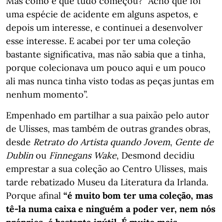
Mas como é que tudo começou? “Acho que foi
uma espécie de acidente em alguns aspetos, e
depois um interesse, e continuei a desenvolver
esse interesse. E acabei por ter uma coleção
bastante significativa, mas não sabia que a tinha,
porque colecionava um pouco aqui e um pouco
ali mas nunca tinha visto todas as peças juntas em
nenhum momento”.
Empenhado em partilhar a sua paixão pelo autor
de Ulisses, mas também de outras grandes obras,
desde
Retrato do Artista quando Jovem
,
Gente de
Dublin
ou
Finnegans Wake
, Desmond decidiu
emprestar a sua coleção ao Centro Ulisses, mais
tarde rebatizado Museu da Literatura da Irlanda.
Porque afinal
“é muito bom ter uma coleção, mas
tê-la numa caixa e ninguém a poder ver, nem nós