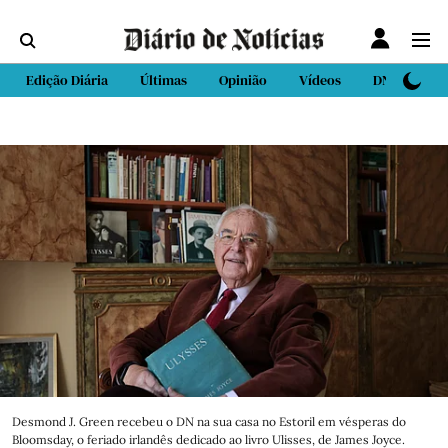
Edição Diária
Últimas
Opinião
Vídeos
DN Sport
Desmond J. Green recebeu o DN na sua casa no Estoril em vésperas do
Bloomsday, o feriado irlandês dedicado ao livro Ulisses, de James Joyce.