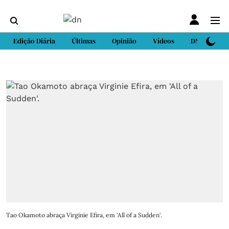
Edição Diária
Últimas
Opinião
Vídeos
DN Sport
Tao Okamoto abraça Virginie Efira, em 'All of a Sudden'.