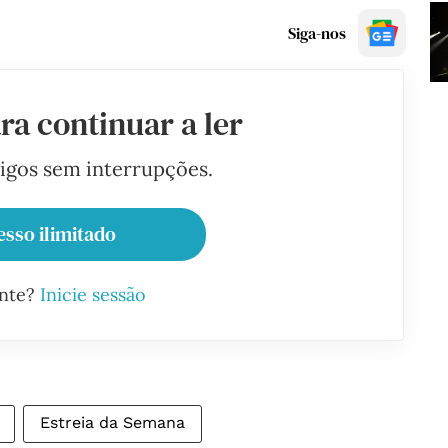
Siga-nos
ra continuar a ler
tigos sem interrupções.
esso ilimitado
ante?
Inicie sessão
Estreia da Semana