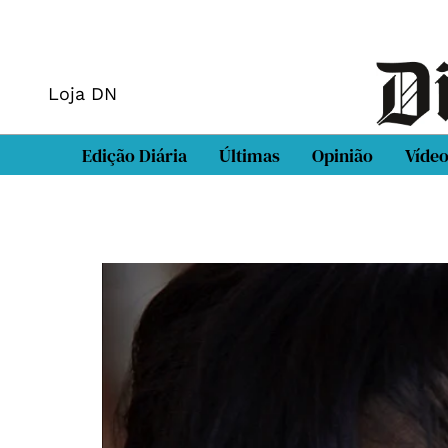
Loja DN
Edição Diária
Últimas
Opinião
Víde