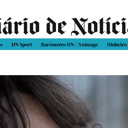
os
DN Sport
Barómetro DN / Aximage
Dinheiro