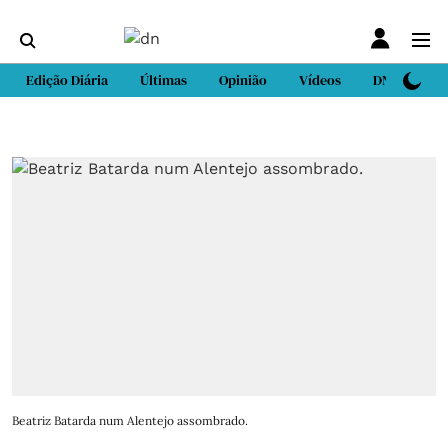
Edição Diária
Últimas
Opinião
Vídeos
DN Sport
Beatriz Batarda num Alentejo assombrado.