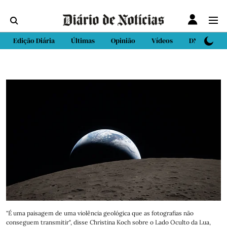
Edição Diária
Últimas
Opinião
Vídeos
DN Sport
"É uma paisagem de uma violência geológica que as fotografias não
conseguem transmitir", disse Christina Koch sobre o Lado Oculto da Lua,