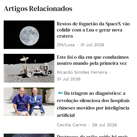
Artigos Relacionados
Restos de foguetão da SpaceX vão
colidir com a Lua e gerar nova
cratera
DN/Lusa
31 Jul 2026
Este foi o dia em que conduzimos
noutro mundo pela primeira vez
Ricardo Simões Ferreira
31 Jul 2026
Da triagem ao diagnóstico: a
revolução silenciosa dos hospitais
chineses movidos por inteligência
artificial
Cecília Carmo
29 Jul 2026
Destroços de avião caído há mais