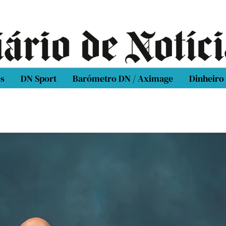
os
DN Sport
Barómetro DN / Aximage
Dinheiro