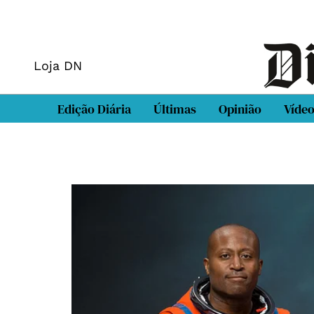
Loja DN
Edição Diária
Últimas
Opinião
Víde