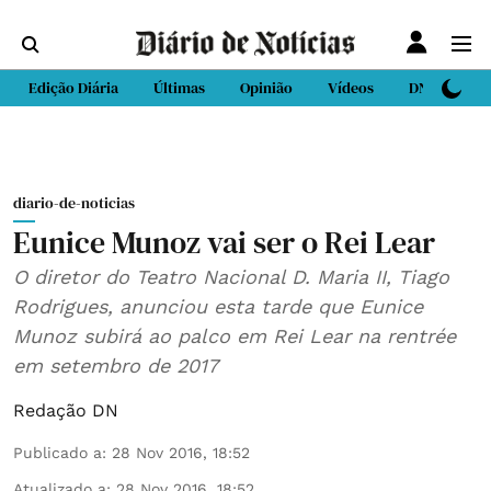
Edição Diária
Últimas
Opinião
Vídeos
DN Sport
diario-de-noticias
Eunice Munoz vai ser o Rei Lear
O diretor do Teatro Nacional D. Maria II, Tiago
Rodrigues, anunciou esta tarde que Eunice
Munoz subirá ao palco em Rei Lear na rentrée
em setembro de 2017
Redação DN
Publicado a
:
28 Nov 2016, 18:52
Atualizado a
:
28 Nov 2016, 18:52