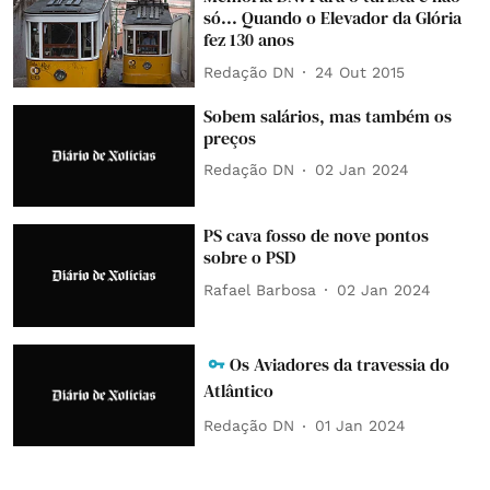
só... Quando o Elevador da Glória
fez 130 anos
Redação DN
24 Out 2015
Sobem salários, mas também os
preços
Redação DN
02 Jan 2024
PS cava fosso de nove pontos
sobre o PSD
Rafael Barbosa
02 Jan 2024
Os Aviadores da travessia do
Atlântico
Redação DN
01 Jan 2024