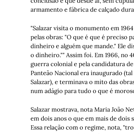
conclusão e que desde aí, sem cúpula
armamento e fábrica de calçado duran
"Salazar visita o monumento em 1964
pelas obras: "O que é que é preciso p
dinheiro e alguém que mande." Ele di
o dinheiro."" Assim foi. Em 1966, no 4
guerra colonial e pela candidatura d
Panteão Nacional era inaugurado (tal
Salazar), e terminava o mito das obr
num adágio para tudo o que é moroso 
Salazar mostrava, nota Maria João N
em dois anos o que em mais de dois 
Essa relação com o regime, nota, "t