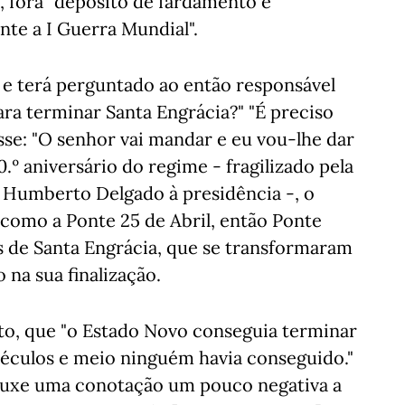
, fora "depósito de fardamento e
te a I Guerra Mundial".
 e terá perguntado ao então responsável
ara terminar Santa Engrácia?" "É preciso
sse: "O senhor vai mandar e eu vou-lhe dar
0.º aniversário do regime - fragilizado pela
e Humberto Delgado à presidência -, o
 como a Ponte 25 de Abril, então Ponte
as de Santa Engrácia, que se transformaram
na sua finalização.
eto, que "o Estado Novo conseguia terminar
séculos e meio ninguém havia conseguido."
rouxe uma conotação um pouco negativa a