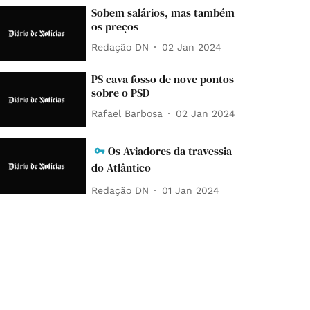
Sobem salários, mas também
os preços
Redação DN
02 Jan 2024
PS cava fosso de nove pontos
sobre o PSD
Rafael Barbosa
02 Jan 2024
Os Aviadores da travessia
do Atlântico
Redação DN
01 Jan 2024