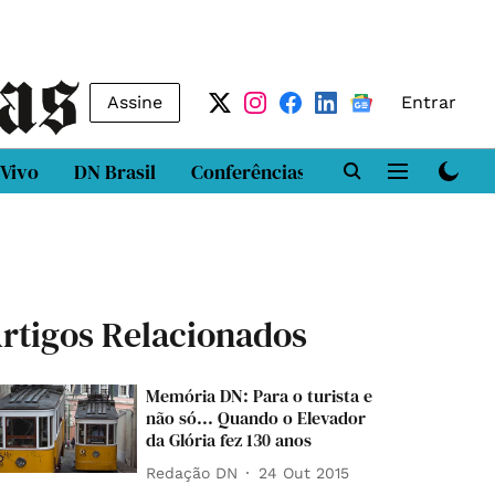
Assine
Entrar
 Vivo
DN Brasil
Conferências
DN LAB
Class
rtigos Relacionados
Memória DN: Para o turista e
não só... Quando o Elevador
da Glória fez 130 anos
Redação DN
24 Out 2015