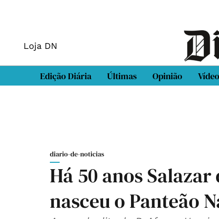
Loja DN
Edição Diária
Últimas
Opinião
Víde
diario-de-noticias
Há 50 anos Salazar
nasceu o Panteão N