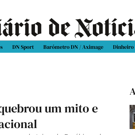
os
DN Sport
Barómetro DN / Aximage
Dinheiro
A
 quebrou um mito e
acional