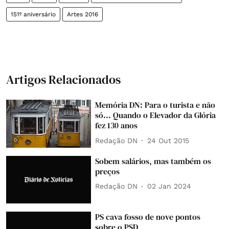
151º aniversário
Artes 2016
Artigos Relacionados
Memória DN: Para o turista e não
só... Quando o Elevador da Glória
fez 130 anos
Redação DN
24 Out 2015
Sobem salários, mas também os
preços
Redação DN
02 Jan 2024
PS cava fosso de nove pontos
sobre o PSD