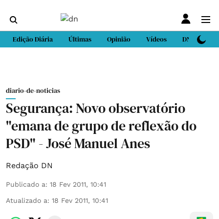
Edição Diária
Últimas
Opinião
Vídeos
DN Sport
diario-de-noticias
Segurança: Novo observatório
"emana de grupo de reflexão do
PSD" - José Manuel Anes
Redação DN
Publicado a
:
18 Fev 2011, 10:41
Atualizado a
:
18 Fev 2011, 10:41