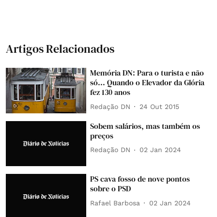
Artigos Relacionados
Memória DN: Para o turista e não
só... Quando o Elevador da Glória
fez 130 anos
Redação DN
24 Out 2015
Sobem salários, mas também os
preços
Redação DN
02 Jan 2024
PS cava fosso de nove pontos
sobre o PSD
Rafael Barbosa
02 Jan 2024