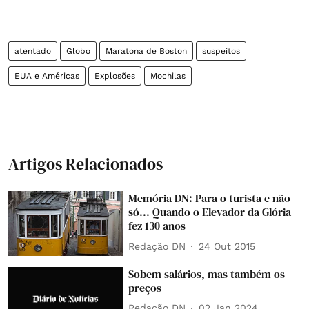
atentado
Globo
Maratona de Boston
suspeitos
EUA e Américas
Explosões
Mochilas
Artigos Relacionados
Memória DN: Para o turista e não
só... Quando o Elevador da Glória
fez 130 anos
Redação DN
24 Out 2015
Sobem salários, mas também os
preços
Redação DN
02 Jan 2024