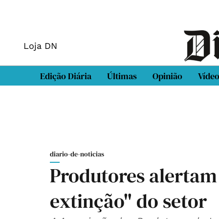
Loja DN
Edição Diária
Últimas
Opinião
Víde
diario-de-noticias
Produtores alertam 
extinção" do setor