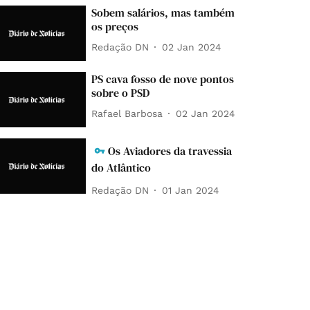
Sobem salários, mas também
os preços
Redação DN
02 Jan 2024
PS cava fosso de nove pontos
sobre o PSD
Rafael Barbosa
02 Jan 2024
Os Aviadores da travessia
do Atlântico
Redação DN
01 Jan 2024