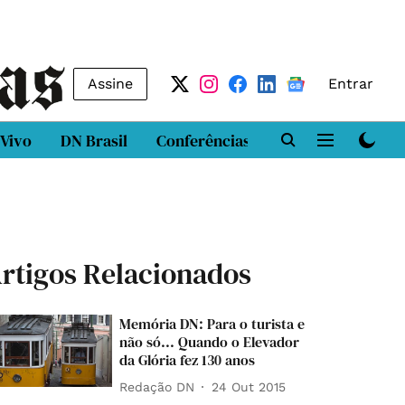
Assine
Entrar
 Vivo
DN Brasil
Conferências
DN LAB
Class
rtigos Relacionados
Memória DN: Para o turista e
não só... Quando o Elevador
da Glória fez 130 anos
Redação DN
24 Out 2015