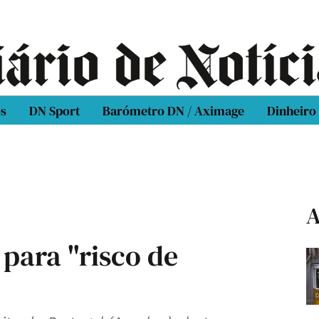
os
DN Sport
Barómetro DN / Aximage
Dinheiro
A
para "risco de