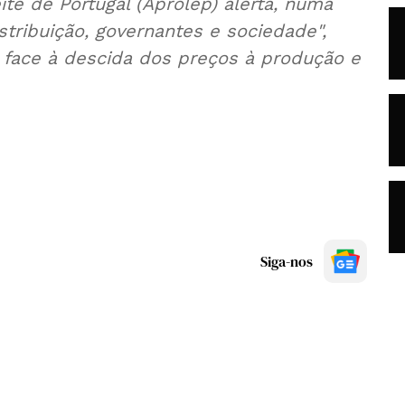
te de Portugal (Aprolep) alerta, numa
distribuição, governantes e sociedade",
r face à descida dos preços à produção e
Siga-nos