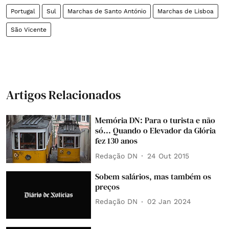
Portugal
Sul
Marchas de Santo António
Marchas de Lisboa
São Vicente
Artigos Relacionados
Memória DN: Para o turista e não
só... Quando o Elevador da Glória
fez 130 anos
Redação DN
24 Out 2015
Sobem salários, mas também os
preços
Redação DN
02 Jan 2024