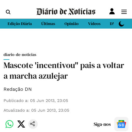
Edição Diária
Últimas
Opinião
Vídeos
DN Sport
diario-de-noticias
Mascote 'incentivou" pais a voltar
a marcha azulejar
Redação DN
Publicado a
:
05 Jun 2013, 23:05
Atualizado a
:
05 Jun 2013, 23:05
Siga-nos