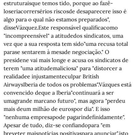
estruturaisque temos tido, porque ao fazê-
loseriacorrersérios riscosde desaparecere isso é
algo para o qual não estamos preparados",
disseVázquez.Este responsável qualificacomo
"incompreensível" a atitudedos sindicatos, uma
vez que a sua resposta tem sido"uma recusa total
parase sentarem à mesade negociação." O
presidene vai mais longe e acusa os sindicatos de
terem "uma atitudemaliciosa" para "distorcer a
realidadee injustamenteculpar British
AirwaysIberia de todos os problemas".Vázques está
convencido deque a Iberia"continuará a ser
umagrande marcano futuro", mas agora "perdeu
mais deum milhão de eurospor dia". E isso
"nenhuma empresapode pagarindefinidamente".
Apesar de tudo, diz-se confiandopara "em
breveter maisnotícias positivaspara anunciar".isto