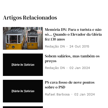
Artigos Relacionados
Memória DN: Para o turista e não
só... Quando o Elevador da Glória
fez 130 anos
Redação DN
24 Out 2015
Sobem salários, mas também os
preços
Redação DN
02 Jan 2024
PS cava fosso de nove pontos
sobre o PSD
Rafael Barbosa
02 Jan 2024