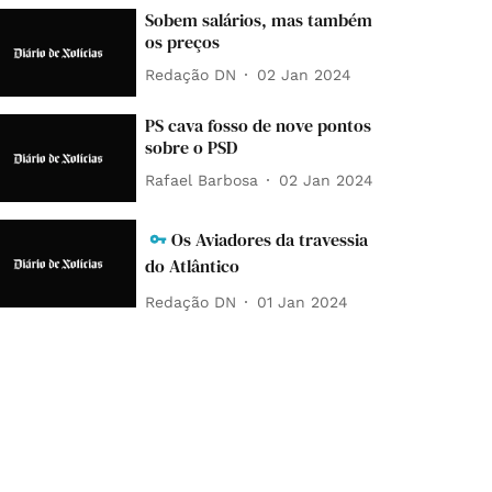
Sobem salários, mas também
os preços
Redação DN
02 Jan 2024
PS cava fosso de nove pontos
sobre o PSD
Rafael Barbosa
02 Jan 2024
Os Aviadores da travessia
do Atlântico
Redação DN
01 Jan 2024