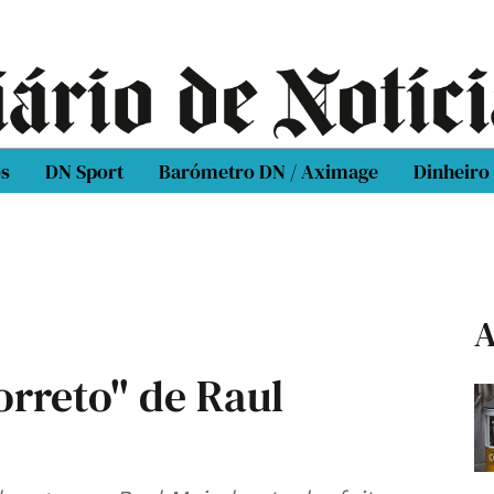
os
DN Sport
Barómetro DN / Aximage
Dinheiro
A
orreto" de Raul