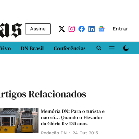
Assine
Entrar
 Vivo
DN Brasil
Conferências
DN LAB
Class
rtigos Relacionados
Memória DN: Para o turista e
não só... Quando o Elevador
da Glória fez 130 anos
Redação DN
24 Out 2015