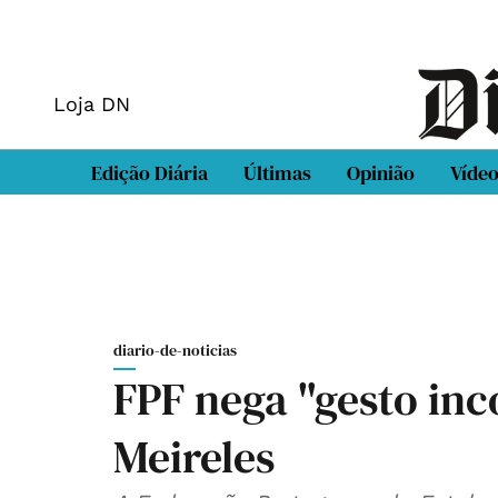
Loja DN
Edição Diária
Últimas
Opinião
Víde
diario-de-noticias
FPF nega "gesto inc
Meireles