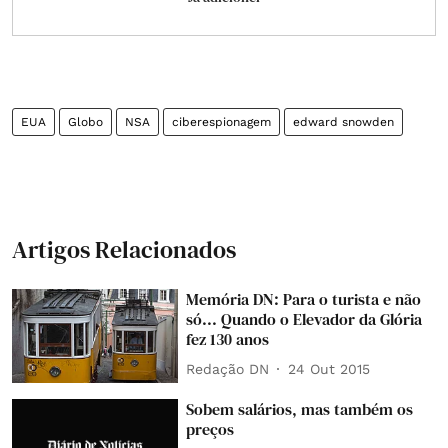
EUA
Globo
NSA
ciberespionagem
edward snowden
Artigos Relacionados
Memória DN: Para o turista e não
só... Quando o Elevador da Glória
fez 130 anos
Redação DN
24 Out 2015
Sobem salários, mas também os
preços