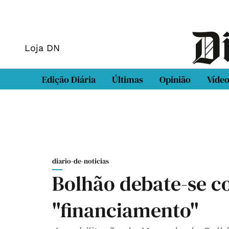
Loja DN
Edição Diária
Últimas
Opinião
Víde
diario-de-noticias
Bolhão debate-se c
"financiamento"