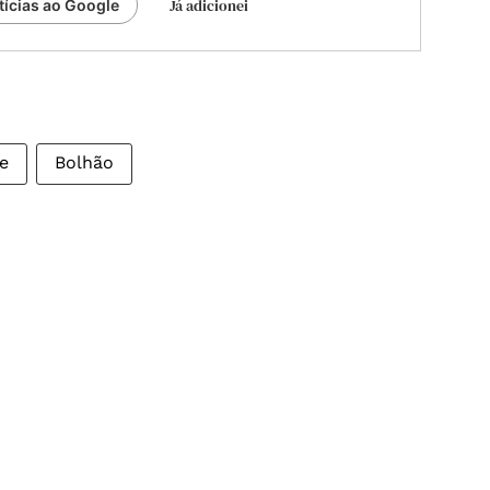
Já adicionei
tícias ao Google
e
Bolhão