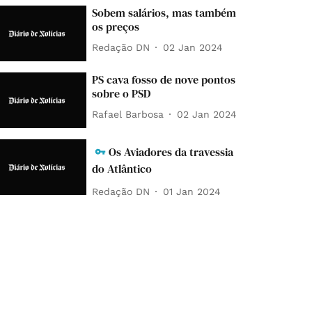
Sobem salários, mas também
os preços
Redação DN
02 Jan 2024
PS cava fosso de nove pontos
sobre o PSD
Rafael Barbosa
02 Jan 2024
Os Aviadores da travessia
do Atlântico
Redação DN
01 Jan 2024