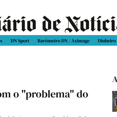
os
DN Sport
Barómetro DN / Aximage
Dinheiro
A
om o "problema" do