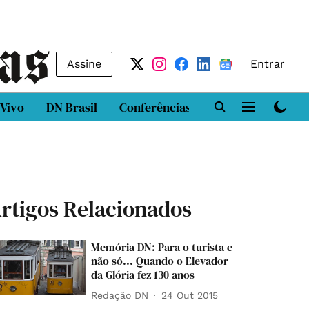
Assine
Entrar
 Vivo
DN Brasil
Conferências
DN LAB
Class
rtigos Relacionados
Memória DN: Para o turista e
não só... Quando o Elevador
da Glória fez 130 anos
Redação DN
24 Out 2015