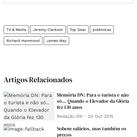
TV & Media
Jeremy Clarkson
Top Gear
polémicas
Richard Hammond
James May
Artigos Relacionados
Memória DN: Para o turista e não
só... Quando o Elevador da Glória
fez 130 anos
Redação DN
24 Out 2015
Sobem salários, mas também os
preços