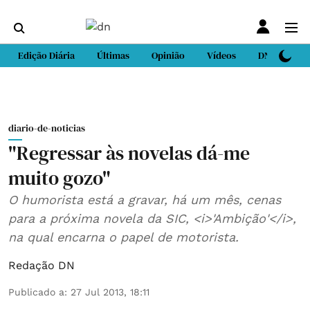
Edição Diária
Últimas
Opinião
Vídeos
DN Sport
diario-de-noticias
"Regressar às novelas dá-me
muito gozo"
O humorista está a gravar, há um mês, cenas
para a próxima novela da SIC, <i>'Ambição'</i>,
na qual encarna o papel de motorista.
Redação DN
Publicado a
:
27 Jul 2013, 18:11