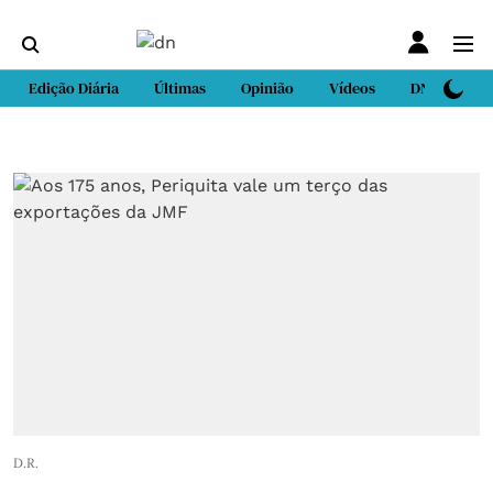
Edição Diária
Últimas
Opinião
Vídeos
DN Sport
D.R.